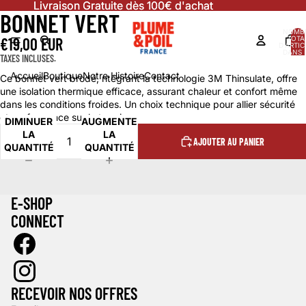
Livraison Gratuite dès 100€ d'achat
Livraison Gratuite dès 100€ d'achat
BONNET VERT
OUVRIR
L’IMAGE
NOMB
€19,00 EUR
TOTA
EN
D’ARTIC
DANS 
PLEIN
TAXES INCLUSES.
PANIER
ÉCRAN
Accueil
Boutique
Notre Histoire
Contact
Ce bonnet vert brodé, ntégrant la technologie 3M Thinsulate, offre
une isolation thermique efficace, assurant chaleur et confort même
dans les conditions froides. Un choix technique pour allier sécurité
et performance sur le terrain.
DIMINUER
AUGMENTER
LA
LA
AJOUTER AU PANIER
QUANTITÉ
QUANTITÉ
E-SHOP
CONNECT
Politique de confidentialité
Politique de remboursement
Coordonnées
RECEVOIR NOS OFFRES
Mentions légales